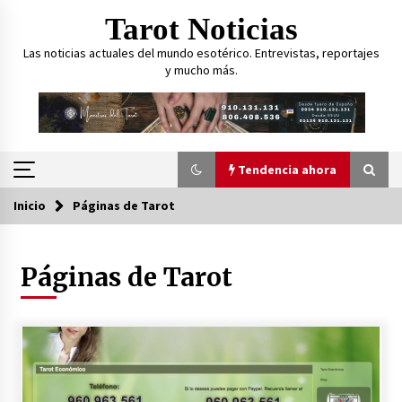
Saltar
Tarot Noticias
al
contenido
Las noticias actuales del mundo esotérico. Entrevistas, reportajes
y mucho más.
Tendencia ahora
Inicio
Páginas de Tarot
Tendencia ahora
Páginas de Tarot
Curarse usando el Tarot, ¿es posible?
27 de marzo de 2023
¿Cómo puede ayudar el Tarot
psicológicamente a las personas?
23 de marzo de 2023