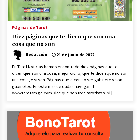
¿Qué es el Tarot?
16 de marzo de 2023
Páginas de Tarot
Diez páginas que te dicen que son una
Otra Dimensión, nuevo programa de TV
cosa que no son
8 de marzo de 2023
Redacción
21 de junio de 2022
En Tarot Noticias hemos encontrado diez páginas que te
El Tarot de Aitor Saraiba
dicen que son una cosa, mejor dicho, que te dicen que no son
30 de agosto de 2022
una cosa, y si son. Páginas que dicen no ser gabinete y son
gabinetes. En este mar de dudas navegan. 1.
www.tarotamigo.com Dice que son tres tarotistas. Ni […]
Tarot: Carmen Nevado se jubila
30 de junio de 2022
Alicia Santamaria el mejor canal holístico de
YouTube
30 de junio de 2022