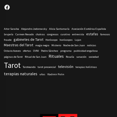
Facebook
Aitor Saraiba
Alejandro Jodorowsky
Alicia Santamaría
Asociación Esotérica Española
estafas
brujería
Carmen Nevado
chakras
congresos
curativo
entrevista
famosos
gabinetes de Tarot
fraude
Horóscopo
horóscopos
Lujan
Maestras del Tarot
magia negra
Misterio
Noche de San Juan
noticias
Octavio Aceves
ofertas
OVNI
Pedro Sánchez
programa
publicidad engañosa
Rituales
páginas de Tarot
Ritual de San Juan
Rosalía
sanación
sociedad
Tarot
televisión
Taroteando
tarot presencial
terapias holísticas
terapias naturales
uñas
Vladimir Putin