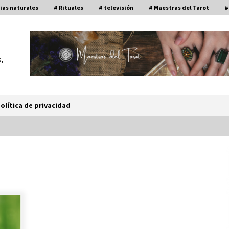
ias naturales
# Rituales
# televisión
# Maestras del Tarot
#
s,
olítica de privacidad
¿Cómo puede ayudar el Tarot
psicológicamente a las personas?
23 de marzo de 2023
de
El Tarot de Aitor Saraiba
30 de agosto de 2022