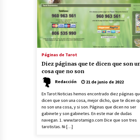
8 de marzo de 2023
Alicia Santamaria el mejor canal
holístico de YouTube
30 de junio de 2022
Páginas de Tarot
Diez páginas que te dicen que son u
cosa que no son
Redacción
21 de junio de 2022
En Tarot Noticias hemos encontrado diez páginas qu
dicen que son una cosa, mejor dicho, que te dicen q
no son una cosa, y si son. Páginas que dicen no ser
gabinete y son gabinetes. En este mar de dudas
navegan. 1. www.tarotamigo.com Dice que son tres
tarotistas. Ni […]