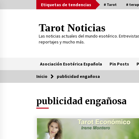
Saltar
Etiquetas de tendencias
# Tarot
# terap
al
contenido
Tarot Noticias
Las noticias actuales del mundo esotérico. Entrevista
reportajes y mucho más.
Asociación Esotérica Española
Pin Posts
P
Inicio
publicidad engañosa
Tendencia ahora
publicidad engañosa
Curarse usando el Tarot, ¿es
posible?
27 de marzo de 2023
Otra Dimensión, nuevo programa 
TV