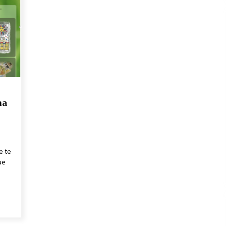
Nuevo Portal de Tarot Presencial en
toda España
21 de junio de 2022
na
e te
ue