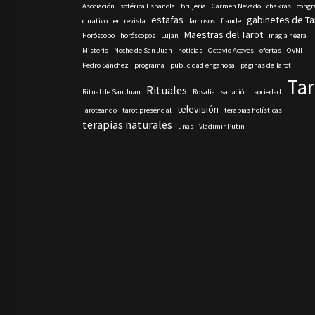
Asociación Esotérica Española
brujería
Carmen Nevado
chakras
congr
estafas
gabinetes de Ta
curativo
entrevista
famosos
fraude
Maestras del Tarot
Horóscopo
horóscopos
Lujan
magia negra
Misterio
Noche de San Juan
noticias
Octavio Aceves
ofertas
OVNI
Pedro Sánchez
programa
publicidad engañosa
páginas de Tarot
Tar
Rituales
Ritual de San Juan
Rosalía
sanación
sociedad
televisión
Taroteando
tarot presencial
terapias holísticas
terapias naturales
uñas
Vladimir Putin