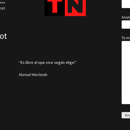
esos
rot
Asun
ot
Tu m
“Es libre el que vive según elige”.
Manuel Machado