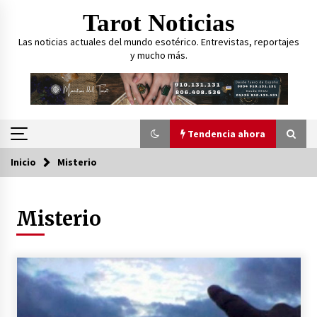
Saltar
Tarot Noticias
al
contenido
Las noticias actuales del mundo esotérico. Entrevistas, reportajes
y mucho más.
Tendencia ahora
Inicio
Misterio
Tendencia ahora
Misterio
Curarse usando el Tarot, ¿es posible?
27 de marzo de 2023
¿Cómo puede ayudar el Tarot
psicológicamente a las personas?
23 de marzo de 2023