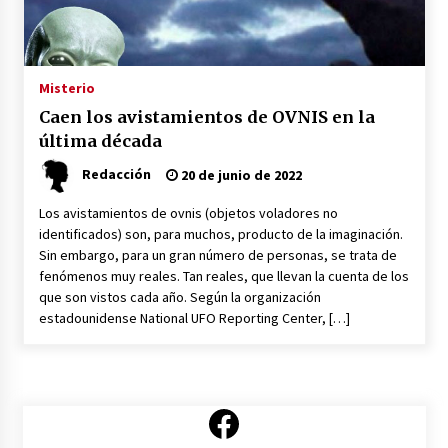
¿Qué es el Tarot?
16 de marzo de 2023
Misterio
Caen los avistamientos de OVNIS en la
Otra Dimensión, nuevo programa de TV
última década
8 de marzo de 2023
Redacción
20 de junio de 2022
Los avistamientos de ovnis (objetos voladores no
El Tarot de Aitor Saraiba
identificados) son, para muchos, producto de la imaginación.
30 de agosto de 2022
Sin embargo, para un gran número de personas, se trata de
fenómenos muy reales. Tan reales, que llevan la cuenta de los
que son vistos cada año. Según la organización
Tarot: Carmen Nevado se jubila
estadounidense National UFO Reporting Center, […]
30 de junio de 2022
Alicia Santamaria el mejor canal holístico de
Facebook
YouTube
30 de junio de 2022