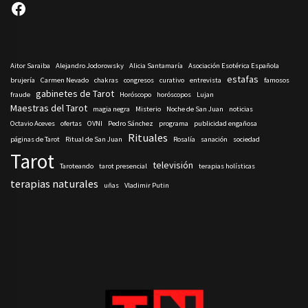
Facebook
Aitor Saraiba
Alejandro Jodorowsky
Alicia Santamaría
Asociación Esotérica Española
estafas
brujería
Carmen Nevado
chakras
congresos
curativo
entrevista
famosos
gabinetes de Tarot
fraude
Horóscopo
horóscopos
Lujan
Maestras del Tarot
magia negra
Misterio
Noche de San Juan
noticias
Octavio Aceves
ofertas
OVNI
Pedro Sánchez
programa
publicidad engañosa
Rituales
páginas de Tarot
Ritual de San Juan
Rosalía
sanación
sociedad
Tarot
televisión
Taroteando
tarot presencial
terapias holísticas
terapias naturales
uñas
Vladimir Putin