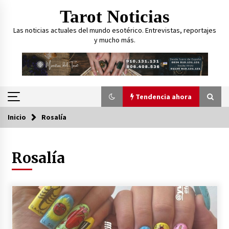
Saltar
Tarot Noticias
al
contenido
Las noticias actuales del mundo esotérico. Entrevistas, reportajes
y mucho más.
Tendencia ahora
Inicio
Rosalía
Tendencia ahora
Rosalía
Curarse usando el Tarot, ¿es posible?
27 de marzo de 2023
¿Cómo puede ayudar el Tarot
psicológicamente a las personas?
23 de marzo de 2023