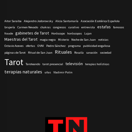
Aitor Saraiba
Alejandro Jodorowsky
Alicia Santamaría
Asociación Esotérica Española
estafas
brujería
Carmen Nevado
chakras
congresos
curativo
entrevista
famosos
gabinetes de Tarot
fraude
Horóscopo
horóscopos
Lujan
Maestras del Tarot
magia negra
Misterio
Noche de San Juan
noticias
Octavio Aceves
ofertas
OVNI
Pedro Sánchez
programa
publicidad engañosa
Rituales
páginas de Tarot
Ritual de San Juan
Rosalía
sanación
sociedad
Tarot
televisión
Taroteando
tarot presencial
terapias holísticas
terapias naturales
uñas
Vladimir Putin