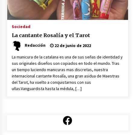
¿Qué es el Tarot?
16 de marzo de 2023
Sociedad
La cantante Rosalía y el Tarot
Otra Dimensión, nuevo programa de TV
8 de marzo de 2023
Redacción
22 de junio de 2022
La manicura de la catalana es una de sus señas de identidad y
sus originales diseños son copiados en todo el mundo. Tras
El Tarot de Aitor Saraiba
un tiempo luciendo manicuras mas discretas, nuestra
30 de agosto de 2022
internacional cantante Rosalía, una gran asidua de Maestras
del Tarot, ha vuelto a conquistarnos con sus
uñas.Vanguardista hasta la médula, […]
Tarot: Carmen Nevado se jubila
30 de junio de 2022
Facebook
Alicia Santamaria el mejor canal holístico de
YouTube
30 de junio de 2022