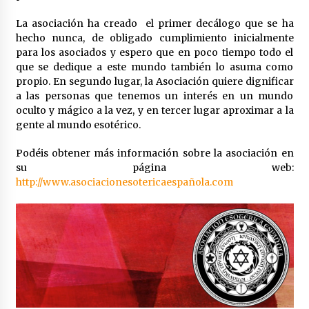
La asociación ha creado el primer decálogo que se ha
¿Qué es el Tarot?
hecho nunca, de obligado cumplimiento inicialmente
16 de marzo de 2023
para los asociados y espero que en poco tiempo todo el
que se dedique a este mundo también lo asuma como
propio. En segundo lugar, la Asociación quiere dignificar
Otra Dimensión, nuevo programa de TV
a las personas que tenemos un interés en un mundo
8 de marzo de 2023
oculto y mágico a la vez, y en tercer lugar aproximar a la
gente al mundo esotérico.
El Tarot de Aitor Saraiba
Podéis obtener más información sobre la asociación en
30 de agosto de 2022
su página web:
http://www.asociacionesotericaespañola.com
Tarot: Carmen Nevado se jubila
30 de junio de 2022
Alicia Santamaria el mejor canal holístico de
YouTube
30 de junio de 2022