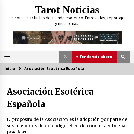
Saltar
Tarot Noticias
al
contenido
Las noticias actuales del mundo esotérico. Entrevistas, reportajes
y mucho más.
Tendencia ahora
Inicio
Asociación Esotérica Española
Tendencia ahora
Asociación Esotérica
Curarse usando el Tarot, ¿es posible?
27 de marzo de 2023
Española
¿Cómo puede ayudar el Tarot
El propósito de la Asociación es la adopción por parte de
psicológicamente a las personas?
sus miembros de un codigo ético de conducta y buenas
23 de marzo de 2023
prácticas.