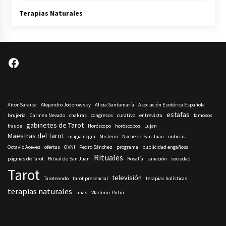
Terapias Naturales
Facebook
Aitor Saraiba
Alejandro Jodorowsky
Alicia Santamaría
Asociación Esotérica Española
estafas
brujería
Carmen Nevado
chakras
congresos
curativo
entrevista
famosos
gabinetes de Tarot
fraude
Horóscopo
horóscopos
Lujan
Maestras del Tarot
magia negra
Misterio
Noche de San Juan
noticias
Octavio Aceves
ofertas
OVNI
Pedro Sánchez
programa
publicidad engañosa
Rituales
páginas de Tarot
Ritual de San Juan
Rosalía
sanación
sociedad
Tarot
televisión
Taroteando
tarot presencial
terapias holísticas
terapias naturales
uñas
Vladimir Putin